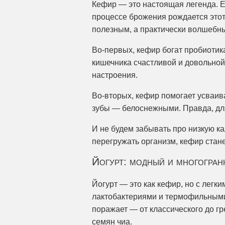
Кефир — это настоящая легенда. Е
процессе брожения рождается этот
полезным, а практически волшебн
Во-первых, кефир богат пробиоти
кишечника счастливой и довольной
настроения.
Во-вторых, кефир помогает усваива
зубы — белоснежными. Правда, для
И не будем забывать про низкую ка
перегружать организм, кефир стан
Йогурт: модный и многогра
Йогурт — это как кефир, но с легки
лактобактериями и термофильными 
поражает — от классического до гр
семян чиа.