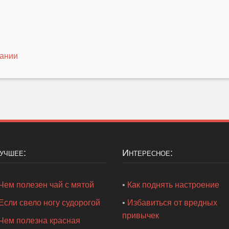
тании
Лучшее:
Интересное:
Чем полезен чай с мятой
•
Как поднять настроение
Если свело ногу судорогой
•
Избавиться от вредных
привычек
Чем полезна красная