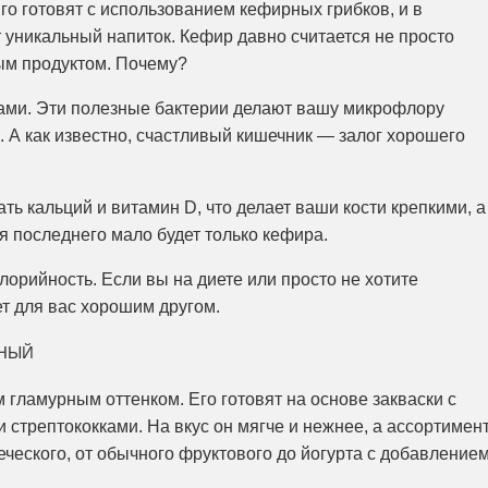
го готовят с использованием кефирных грибков, и в
 уникальный напиток. Кефир давно считается не просто
ым продуктом. Почему?
ками. Эти полезные бактерии делают вашу микрофлору
. А как известно, счастливый кишечник — залог хорошего
ть кальций и витамин D, что делает ваши кости крепкими, а
 последнего мало будет только кефира.
лорийность. Если вы на диете или просто не хотите
ет для вас хорошим другом.
нный
м гламурным оттенком. Его готовят на основе закваски с
стрептококками. На вкус он мягче и нежнее, а ассортимен
еческого, от обычного фруктового до йогурта с добавление