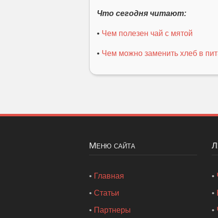
Что сегодня читают:
•
Чем полезен чай с мятой
•
Чем можно заменить хлеб в пи
Меню сайта
•
Главная
•
•
Статьи
•
•
Партнеры
•