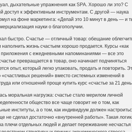
уал, дыхательные упражнения как SPA. Хорошо ли это? С
й доступ к эффективным инструментам. С другой — наука
мул на фоне маркетинга: «Делай это 10 минут в день — и т
ммерциализация науки о благополучии.
овал быстро. Счастье — отличный товар: обещание облегчит
и наполнить жизнь счастьем хорошо продается. Курсы «как
ы, приложения с ежедневными напоминаниями — все это
счастье превращается в товар, оно начинает подчиняться
тся опыт, который легко упаковать, продать и повторить. Э
ю «счастливых решений» вместо системных изменений в
руда или отношений проще купить курс «счастье за 21 день
сь моральная нагрузка: счастье стало мерилом личной
еделенности общество все чаще говорит не о том, как
ные институты, а о том, как индивидуум должен настроитьс
ще не сделал достаточно «внутренней работы». Такая логик
а плечи отдельных людей и делает переживание несчастья
следствием структурных причин: экономического стресса,