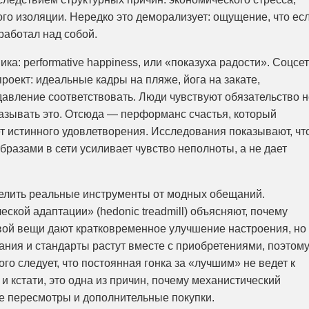
ого изоляции. Нередко это деморализует: ощущение, что ес
 работал над собой.
ка: performative happiness, или «показухa радости». Соцсе
роект: идеальные кадры на пляже, йога на закате,
давление соответствовать. Люди чувствуют обязательство н
казывать это. Отсюда — перформанс счастья, который
ает истинного удовлетворения. Исследования показывают, чт
разами в сети усиливает чувство неполноты, а не дает
делить реальные инструменты от модных обещаний.
ской адаптации» (hedonic treadmill) объясняют, почему
вой вещи дают кратковременное улучшение настроения, но
ания и стандарты растут вместе с приобретениями, поэтом
ого следует, что постоянная гонка за «лучшим» не ведет к
 кстати, это одна из причин, почему механистический
ые пересмотры и дополнительные покупки.