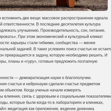
но вспомнить две вещи: массовое распространение идеала
й ответственности. В последние десятилетия культура
подлежать улучшению. Производительность, сон, питание,
ровать». При этом экономический и культурный климат
ности: карьеры стали гибкими, сообщества — менее
альной задачей. В таких условиях поиск счастья не остает
он превращается в задачу, которую необходимо решить. И
еры, планы и «гуру», готовые предложить поэтапную
нности — демократизация науки о благополучии.
ния счастья и нейронауки сделали счастье предметом
ым объектом. Когда ученые начали измерять
ы влияния, связь с здоровьем и социальными показателями
тоды, которые были когда-то в лабораториях и клиниках,
йл: медитация как приложение, ведение дневника