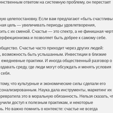
динственным ответом на системную проблему, он перестает
чную целепостановку. Если вам предлагают «быть счастлив
атная цель — увеличивать периоды удовлетворения,
ть с их сменой. Счастье — это спектр, а не финишная черт
ерфекционизма и позволяет быть добрее к самому себе.
общество. Счастье часто приходит через других людей:
, возможность быть услышанным. Инвестиции в близкие
 ежедневные практики. И иногда общественный разговор о
оздавать среду, где люди могут обсуждать и менять условия
 себя.
тому, что культурные и экономические силы сделали его
онализированным. Наука дала инструменты, маркетинг их
ревратила это в моральную обязанность. Нельзя сказать, ч
учили доступ к полезным практикам, и некоторые
. Но важно помнить о контексте: счастье не всегда