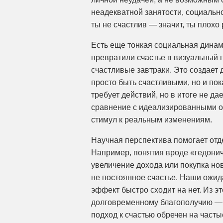
неадекватной занятости, социальн
ты не счастлив — значит, ты плохо
Есть еще тонкая социальная динами
превратили счастье в визуальный п
счастливые завтраки. Это создает 
просто быть счастливыми, но и по
требует действий, но в итоге не д
сравнение с идеализированными об
стимул к реальным изменениям.
Научная перспектива помогает от
Например, понятия вроде «гедониче
увеличение дохода или покупка но
не постоянное счастье. Наши ожид
эффект быстро сходит на нет. Из эт
долговременному благополучию — и
подход к счастью обречен на част