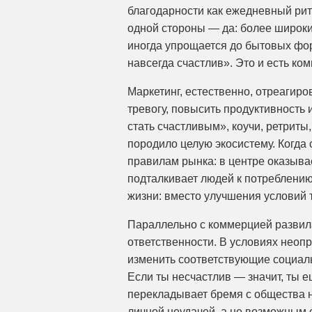
благодарности как ежедневный рит
одной стороны — да: более широки
иногда упрощается до бытовых фор
навсегда счастлив». Это и есть ко
Маркетинг, естественно, отреагир
тревогу, повысить продуктивность 
стать счастливым», коучи, ретрит
породило целую экосистему. Когда 
правилам рынка: в центре оказывае
подталкивает людей к потреблени
жизни: вместо улучшения условий т
Параллельно с коммерцией развила
ответственности. В условиях неопр
изменить соответствующие социаль
Если ты несчастлив — значит, ты е
перекладывает бремя с общества н
личной неудачей, а не возможным 