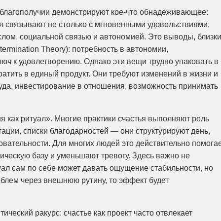
 благополучии демонстрируют кое-что обнадеживающее:
я связывают не столько с мгновенными удовольствиями,
лом, социальной связью и автономией. Это выводы, близк
ermination Theory): потребность в автономии,
люч к удовлетворению. Однако эти вещи трудно упаковать в
ратить в единый продукт. Они требуют изменений в жизни и
руда, инвестирование в отношения, возможность принимать
 как ритуал». Многие практики счастья выполняют роль
тации, списки благодарностей — они структурируют день,
вательности. Для многих людей это действительно помогае
ическую базу и уменьшают тревогу. Здесь важно не
уал сам по себе может давать ощущение стабильности, но
облем через внешнюю рутину, то эффект будет
тический ракурс: счастье как проект часто отвлекает