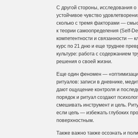
С другой стороны, исследования о
устойчивое чувство удовлетворени
сколько с тремя факторами — смыс
к теории самоопределения (Self-Det
компетентности и связанности — к
курс по 21 дню и еще труднее прев
культуре: работа с содержанием т
решения о своей жизни.
Еще один феномен — «оптимизация
ритуалов: записи в дневнике, меди
дают ощущение контроля и последо
порядок и ритуал создают психолог
смешивать инструмент и цель. Рит
если цель — избежать глубоких пр
поверхностным.
Также важно также осознать и поли